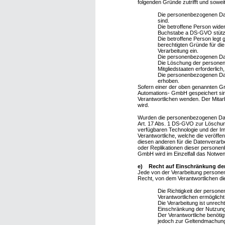
folgenden Gründe zutrifft und soweit 
Die personenbezogenen Date
sind.
Die betroffene Person wider
Buchstabe a DS-GVO stützte
Die betroffene Person legt
berechtigten Gründe für di
Verarbeitung ein.
Die personenbezogenen Dat
Die Löschung der personenb
Mitgliedstaaten erforderlich
Die personenbezogenen Dat
erhoben.
Sofern einer der oben genannten Gr
Automations- GmbH gespeichert sind,
Verantwortlichen wenden. Der Mit
wird.
Wurden die personenbezogenen Date
Art. 17 Abs. 1 DS-GVO zur Löschung
verfügbaren Technologie und der I
Verantwortliche, welche die veröffe
diesen anderen für die Datenverarb
oder Replikationen dieser personenb
GmbH wird im Einzelfall das Notwen
e) Recht auf Einschränkung der
Jede von der Verarbeitung persone
Recht, von dem Verantwortlichen di
Die Richtigkeit der person
Verantwortlichen ermöglich
Die Verarbeitung ist unrec
Einschränkung der Nutzun
Der Verantwortliche benötig
jedoch zur Geltendmachung