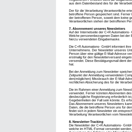
aus dem Datenbestand des für die Verarbeit
Der für die Verarbeitung Verantwortliche er
betroffene Person gespeichert sind. Ferner
der betroffenen Person, soweit dem keine g
Verantwortlichen stehen der betroffenen P
7. Abonnement unseres Newsletters
Auf der Internetseite der C+R Automations
Welche personenbezogenen Daten bei der Best
hierzu verwendeten Eingabemaske.
Die C+R Automations- GmbH informiert ihre
Unternehmens. Der Newsletter unseres Unte
Person über eine gültige E-Mail-Adresse verf
erstmalig für den Newsletterversand einget
versendet. Diese Bestätigungsmail dient de
hat.
Bei der Anmeldung zum Newsletter speichern
Zeitpunkt der Anmeldung verwendeten Compu
den(möglichen) Missbrauch der E-Mail-Adres
rechtlichen Absicherung des für die Verarbei
Die im Rahmen einer Anmeldung zum Newsl
verwendet. Ferner könnten Abonnenten des N
diesbezügliche Registrierung erforderlich i
Gegebenheiten der Fall sein könnte. Es er
Das Abonnement unseres Newsletters kann du
Daten, die die betroffene Person uns für de
findet sich in jedem Newsletter ein entsprech
Verarbeitung Verantwortlichen vom Newslett
8. Newsletter-Tracking
Die Newsletter der C+R Automations- GmbH ent
welche im HTML-Format versendet werden, u