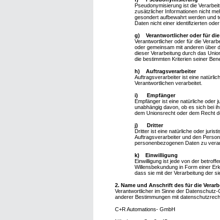
Pseudonymisierung ist die Verarbe
zusätzlicher Informationen nicht m
gesondert aufbewahrt werden und t
Daten nicht einer identifizierten od
g) Verantwortlicher oder für die
Verantwortlicher oder für die Verarbe
oder gemeinsam mit anderen über d
dieser Verarbeitung durch das Unio
die bestimmten Kriterien seiner B
h) Auftragsverarbeiter
Auftragsverarbeiter ist eine natürl
Verantwortlichen verarbeitet.
i) Empfänger
Empfänger ist eine natürliche oder 
unabhängig davon, ob es sich bei i
dem Unionsrecht oder dem Recht der
j) Dritter
Dritter ist eine natürliche oder jur
Auftragsverarbeiter und den Persone
personenbezogenen Daten zu verar
k) Einwilligung
Einwilligung ist jede von der betrof
Willensbekundung in Form einer Erkl
dass sie mit der Verarbeitung der 
2. Name und Anschrift des für die Verar
Verantwortlicher im Sinne der Datenschutz
anderer Bestimmungen mit datenschutzrechtl
C+R Automations- GmbH