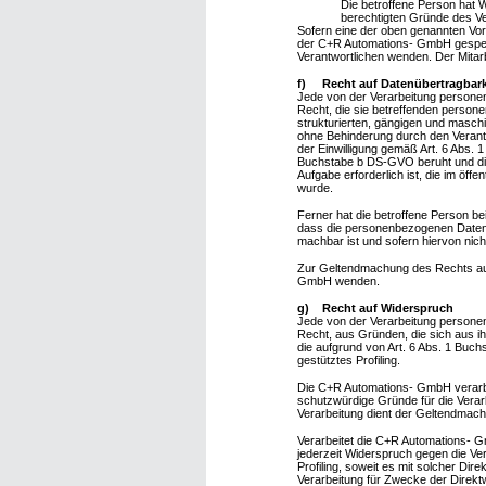
Die betroffene Person hat W
berechtigten Gründe des Ve
Sofern eine der oben genannten Vo
der C+R Automations- GmbH gespeiche
Verantwortlichen wenden. Der Mitar
f) Recht auf Datenübertragbark
Jede von der Verarbeitung persone
Recht, die sie betreffenden person
strukturierten, gängigen und masch
ohne Behinderung durch den Verantw
der Einwilligung gemäß Art. 6 Abs.
Buchstabe b DS-GVO beruht und die V
Aufgabe erforderlich ist, die im öff
wurde.
Ferner hat die betroffene Person b
dass die personenbezogenen Daten d
machbar ist und sofern hiervon nich
Zur Geltendmachung des Rechts auf 
GmbH wenden.
g) Recht auf Widerspruch
Jede von der Verarbeitung persone
Recht, aus Gründen, die sich aus i
die aufgrund von Art. 6 Abs. 1 Buch
gestütztes Profiling.
Die C+R Automations- GmbH verarbe
schutzwürdige Gründe für die Verar
Verarbeitung dient der Geltendmac
Verarbeitet die C+R Automations- 
jederzeit Widerspruch gegen die Ve
Profiling, soweit es mit solcher D
Verarbeitung für Zwecke der Direk