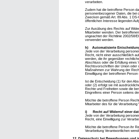
verarbeiten.
Zudem hat die betroffene Person da
personenbezogener Daten, die bei 
Zwecken gemäß Art. 89 Abs. 1 DS-GV
öffentlichen Interesse liegenden Auf
Zur Ausübung des Rechts auf Wider
Mitarbeiter wenden. Der betroffene
ungeachtet der Richtlinie 2002/58/E
verwendet werden.
h) Automatisierte Entscheidungen
Jede von der Verarbeitung persone
Recht, nicht einer ausschließlich a
werden, die ihr gegenüber rechtliche
Abschluss oder die Erfüllung eines 
Rechtsvorschriften der Union oder d
Maßnahmen zur Wahrung der Rechte u
Einwilligung der betroffenen Person e
Ist die Entscheidung (1) für den Ab
oder (2) erfolgt sie mit ausdrückl
Rechte und Freiheiten sowie die be
Eingreifens einer Person seitens d
Möchte die betroffene Person Recht
Mitarbeiter des für die Verarbeitun
i) Recht auf Widerruf einer dat
Jede von der Verarbeitung persone
Recht, eine Einwilligung zur Verarb
Möchte die betroffene Person ihr Rec
Verarbeitung Verantwortlichen wend
12. Datenschutz bei Bewerbungen und 