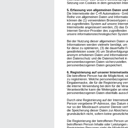
Setzung von Cookies in dem genutzten Intern
5. Erfassung von allgemeinen Daten und
Die Internetseite der C+R Automations- GmbH
Reihe von allgemeinen Daten und Informatio
können die (1) verwendeten Browsertypen un
ein zugreifendes System auf unsere Internet
Internetseite angesteuert werden, (5) das Da
Internet-Service-Provider des zugreifenden 
unsere informationstechnologischen System
Bei der Nutzung dieser allgemeinen Daten u
Informationen werden vielmehr benötigt, um (
für diese zu optimieren, (3) die dauerhafte
gewährleisten sowie (4) um Strafverfolgungs
anonym erhobenen Daten und Informationen 
den Datenschutz und die Datensicherheit in
personenbezogenen Daten sicherzustellen. 
personenbezogenen Daten gespeichert.
6. Registrierung auf unserer Internetseit
Die betroffene Person hat die Möglichkeit, 
zu registrieren. Welche personenbezogenen D
Eingabemaske, die für die Registrierung v
die interne Verwendung bei dem für die Vera
Verantwortliche kann die Weitergabe an eine
personenbezogenen Daten ebenfalls ausschlie
Durch eine Registrierung auf der Internetsei
Person vergebene IP-Adresse, das Datum sow
nur so der Missbrauch unserer Dienste verhi
die Speicherung dieser Daten zur Absicherung
grundsätzlich nicht, sofern keine gesetzlich
Die Registrierung der betroffenen Person un
betroffenen Person Inhalte oder Leistungen
Registrierten Personen steht die Möglichkei