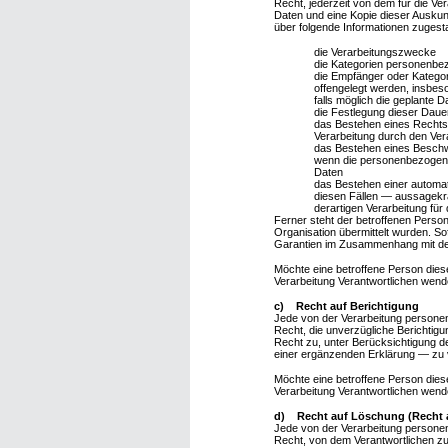
Recht, jederzeit von dem für die V
Daten und eine Kopie dieser Auskun
über folgende Informationen zugest
die Verarbeitungszwecke
die Kategorien personenbez
die Empfänger oder Katego
offengelegt werden, insbeso
falls möglich die geplante D
die Festlegung dieser Daue
das Bestehen eines Rechts
Verarbeitung durch den Ver
das Bestehen eines Beschw
wenn die personenbezogenen
Daten
das Bestehen einer automat
diesen Fällen — aussagekräf
derartigen Verarbeitung für
Ferner steht der betroffenen Person
Organisation übermittelt wurden. So
Garantien im Zusammenhang mit der
Möchte eine betroffene Person diese
Verarbeitung Verantwortlichen wend
c) Recht auf Berichtigung
Jede von der Verarbeitung persone
Recht, die unverzügliche Berichtig
Recht zu, unter Berücksichtigung d
einer ergänzenden Erklärung — zu 
Möchte eine betroffene Person diese
Verarbeitung Verantwortlichen wend
d) Recht auf Löschung (Recht 
Jede von der Verarbeitung persone
Recht, von dem Verantwortlichen zu