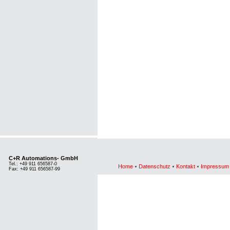
C+R Automations- GmbH
Tel.: +49 911 656587-0
Home
Datenschutz
Kontakt
Impressum
Fax: +49 911 656587-99