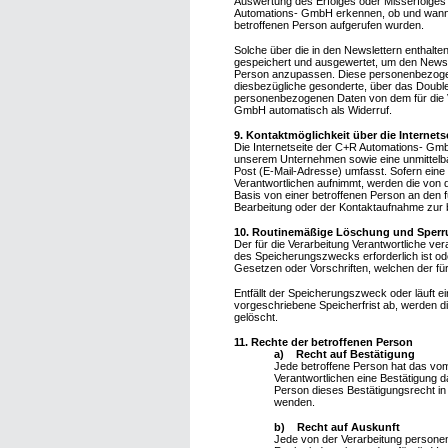
Auswertung des Erfolges oder Misserfolges
Automations- GmbH erkennen, ob und wann ei
betroffenen Person aufgerufen wurden.
Solche über die in den Newslettern enthalt
gespeichert und ausgewertet, um den Newsle
Person anzupassen. Diese personenbezogenen
diesbezügliche gesonderte, über das Doubl
personenbezogenen Daten von dem für die V
GmbH automatisch als Widerruf.
9. Kontaktmöglichkeit über die Internets
Die Internetseite der C+R Automations- Gmb
unserem Unternehmen sowie eine unmittelba
Post (E-Mail-Adresse) umfasst. Sofern eine 
Verantwortlichen aufnimmt, werden die von d
Basis von einer betroffenen Person an den 
Bearbeitung oder der Kontaktaufnahme zur b
10. Routinemäßige Löschung und Sper
Der für die Verarbeitung Verantwortliche ve
des Speicherungszwecks erforderlich ist od
Gesetzen oder Vorschriften, welchen der für
Entfällt der Speicherungszweck oder läuft
vorgeschriebene Speicherfrist ab, werden 
gelöscht.
11. Rechte der betroffenen Person
a) Recht auf Bestätigung
Jede betroffene Person hat das vom
Verantwortlichen eine Bestätigung 
Person dieses Bestätigungsrecht in 
wenden.
b) Recht auf Auskunft
Jede von der Verarbeitung persone