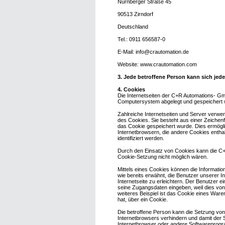
Nürnberger Straße 45
90513 Zirndorf
Deutschland
Tel.: 0911 656587-0
E-Mail: info@crautomation.de
Website: www.crautomation.com
3. Jede betroffene Person kann sich je
4. Cookies
Die Internetseiten der C+R Automations- G
Computersystem abgelegt und gespeichert 
Zahlreiche Internetseiten und Server verwe
des Cookies. Sie besteht aus einer Zeichen
das Cookie gespeichert wurde. Dies ermögli
Internetbrowsern, die andere Cookies entha
identifiziert werden.
Durch den Einsatz von Cookies kann die C+R
Cookie-Setzung nicht möglich wären.
Mittels eines Cookies können die Informati
wie bereits erwähnt, die Benutzer unserer 
Internetseite zu erleichtern. Der Benutzer e
seine Zugangsdaten eingeben, weil dies vo
weiteres Beispiel ist das Cookie eines Ware
hat, über ein Cookie.
Die betroffene Person kann die Setzung von 
Internetbrowsers verhindern und damit der 
Internetbrowser oder andere Softwareprogram