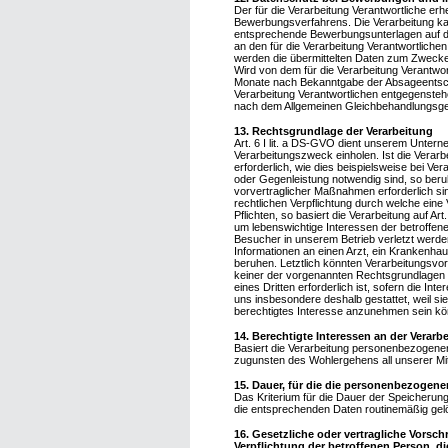
Der für die Verarbeitung Verantwortliche 
Bewerbungsverfahrens. Die Verarbeitung kan
entsprechende Bewerbungsunterlagen auf dem
an den für die Verarbeitung Verantwortlichen
werden die übermittelten Daten zum Zwecke 
Wird von dem für die Verarbeitung Verantwo
Monate nach Bekanntgabe der Absageentsche
Verarbeitung Verantwortlichen entgegenstehe
nach dem Allgemeinen Gleichbehandlungsg
13. Rechtsgrundlage der Verarbeitung
Art. 6 I lit. a DS-GVO dient unserem Untern
Verarbeitungszweck einholen. Ist die Verarb
erforderlich, wie dies beispielsweise bei Ve
oder Gegenleistung notwendig sind, so beruht
vorvertraglicher Maßnahmen erforderlich si
rechtlichen Verpflichtung durch welche eine
Pflichten, so basiert die Verarbeitung auf A
um lebenswichtige Interessen der betroffen
Besucher in unserem Betrieb verletzt werde
Informationen an einen Arzt, ein Krankenhau
beruhen. Letztlich könnten Verarbeitungsvor
keiner der vorgenannten Rechtsgrundlagen 
eines Dritten erforderlich ist, sofern die 
uns insbesondere deshalb gestattet, weil s
berechtigtes Interesse anzunehmen sein kö
14. Berechtigte Interessen an der Verarb
Basiert die Verarbeitung personenbezogener 
zugunsten des Wohlergehens all unserer Mita
15. Dauer, für die die personenbezogen
Das Kriterium für die Dauer der Speicherung
die entsprechenden Daten routinemäßig gelös
16. Gesetzliche oder vertragliche Vorsch
Verpflichtung der betroffenen Person, d