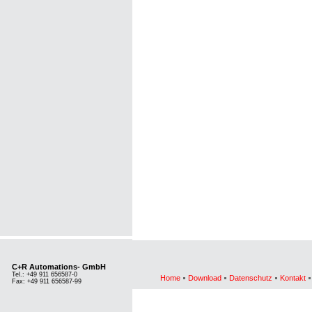
C+R Automations- GmbH
Tel.: +49 911 656587-0
Home
Download
Datenschutz
Kontakt
Fax: +49 911 656587-99