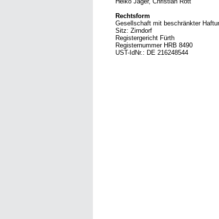
Heiko Jäger, Christian Rott
Rechtsform
Gesellschaft mit beschränkter Haftu
Sitz: Zirndorf
Registergericht Fürth
Registernummer HRB 8490
UST-IdNr.: DE 216248544