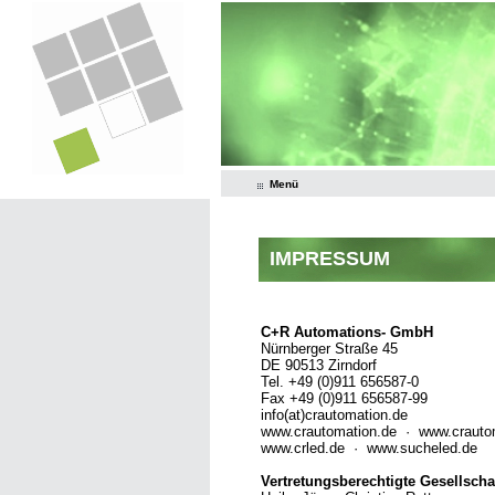
Menü
IMPRESSUM
C+R Automations- GmbH
Nürnberger Straße 45
DE 90513 Zirndorf
Tel. +49 (0)911 656587-0
Fax +49 (0)911 656587-99
info(at)crautomation.de
www.crautomation.de · www.craut
www.crled.de · www.sucheled.de
Vertretungsberechtigte Gesellscha